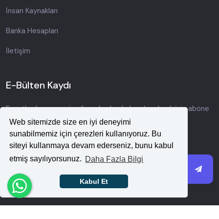
İnsan Kaynakları
Banka Hesapları
İletişim
E-Bülten Kaydı
Fırsatlardan ve yeni gelişmelerden haberdar olmak için abone
olun.
Web sitemizde size en iyi deneyimi
sunabilmemiz için çerezleri kullanıyoruz. Bu
siteyi kullanmaya devam ederseniz, bunu kabul
etmiş sayılıyorsunuz.
Daha Fazla Bilgi
Kabul Et