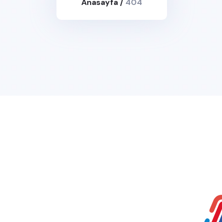
Anasayfa
/
404