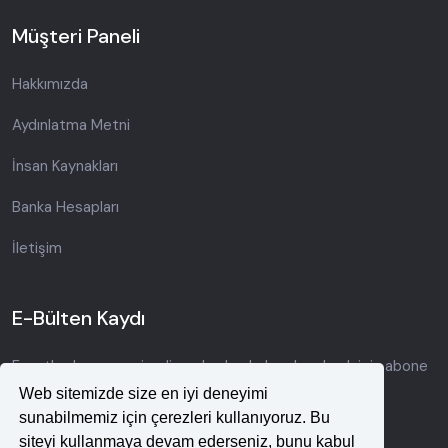
Müşteri Paneli
Hakkımızda
Aydınlatma Metni
İnsan Kaynakları
Banka Hesapları
İletişim
E-Bülten Kaydı
Fırsatlardan ve yeni gelişmelerden haberdar olmak için abone
olun.
Web sitemizde size en iyi deneyimi
sunabilmemiz için çerezleri kullanıyoruz. Bu
siteyi kullanmaya devam ederseniz, bunu kabul