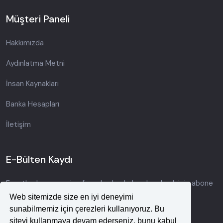
Müşteri Paneli
Hakkımızda
Aydınlatma Metni
İnsan Kaynakları
Banka Hesapları
İletişim
E-Bülten Kaydı
Fırsatlardan ve yeni gelişmelerden haberdar olmak için abone
olun.
Web sitemizde size en iyi deneyimi
sunabilmemiz için çerezleri kullanıyoruz. Bu
siteyi kullanmaya devam ederseniz, bunu kabul