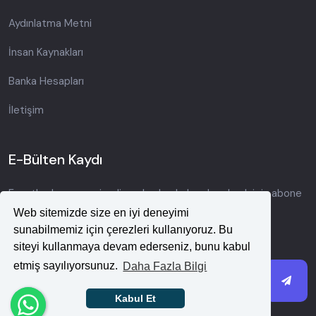
Aydınlatma Metni
İnsan Kaynakları
Banka Hesapları
İletişim
E-Bülten Kaydı
Fırsatlardan ve yeni gelişmelerden haberdar olmak için abone
olun.
Web sitemizde size en iyi deneyimi
sunabilmemiz için çerezleri kullanıyoruz. Bu
siteyi kullanmaya devam ederseniz, bunu kabul
etmiş sayılıyorsunuz.
Daha Fazla Bilgi
Kabul Et