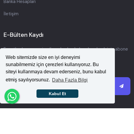
Banka Hesapları
İletişim
E-Bülten Kaydı
Fırsatlardan ve yeni gelişmelerden haberdar olmak için abone
olun.
Web sitemizde size en iyi deneyimi
sunabilmemiz için çerezleri kullanıyoruz. Bu
siteyi kullanmaya devam ederseniz, bunu kabul
etmiş sayılıyorsunuz.
Daha Fazla Bilgi
Kabul Et
Tasarım Life - Tüm Hakları Saklıdır