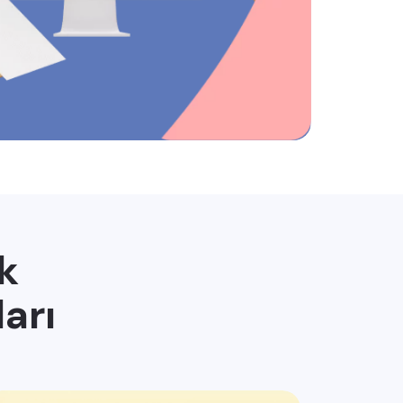
k
arı