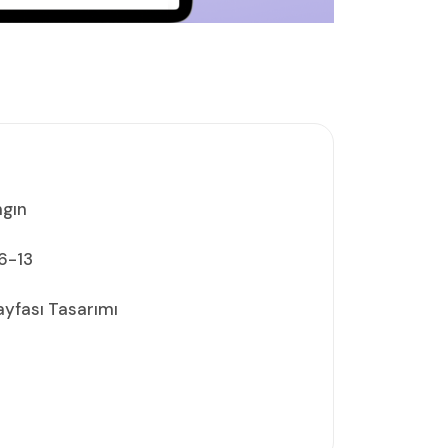
gın
6-13
ayfası Tasarımı