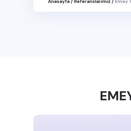
Anasayfa
/
Referanslarımız
/
Emey 
EMEY