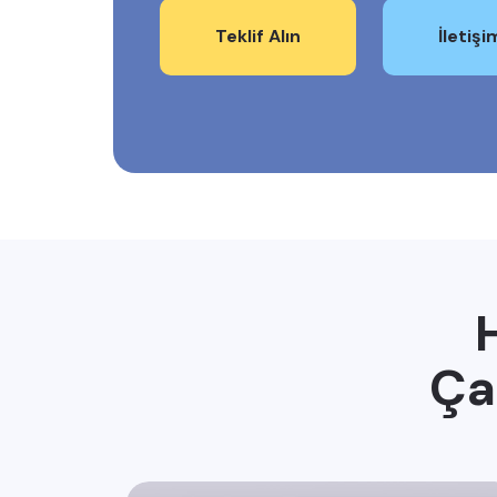
Teklif Alın
İletiş
Ça