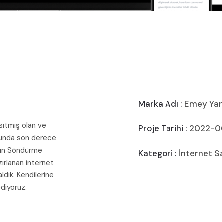
Marka Adı :
Emey Yan
sıtmış olan ve
Proje Tarihi :
2022-0
sunda son derece
gın Söndürme
Kategori :
İnternet S
zırlanan internet
ldık. Kendilerine
ediyoruz.