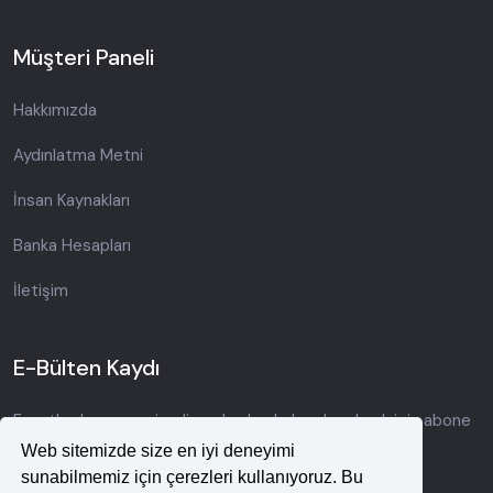
Müşteri Paneli
Hakkımızda
Aydınlatma Metni
İnsan Kaynakları
Banka Hesapları
İletişim
E-Bülten Kaydı
Fırsatlardan ve yeni gelişmelerden haberdar olmak için abone
olun.
Web sitemizde size en iyi deneyimi
sunabilmemiz için çerezleri kullanıyoruz. Bu